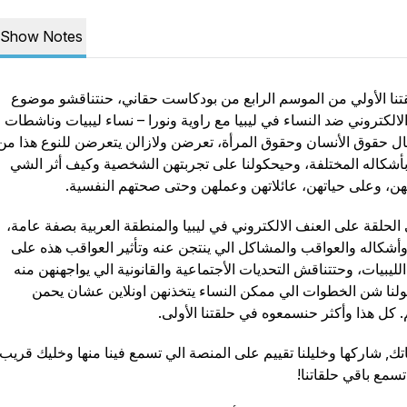
Show Notes
نا الأولي من الموسم الرابع من بودكاست حقاني، حنتناقشو موضوع
لالكتروني ضد النساء في ليبيا مع راوية ونورا – نساء ليبيات وناشطات
 حقوق الأنسان وحقوق المرأة، تعرضن ولازالن يتعرضن للنوع هذا من
أشكاله المختلفة، وحيحكولنا على تجربتهن الشخصية وكيف أثر الشي
هن، وعلى حياتهن، عائلاتهن وعملهن وحتى صحتهم النفسية.
لحلقة على العنف الالكتروني في ليبيا والمنطقة العربية بصفة عامة،
وأشكاله والعواقب والمشاكل الي ينتجن عنه وتأثير العواقب هذه على
الليبيات، وحتتناقش التحديات الأجتماعية والقانونية الي يواجهنهن منه
لنا شن الخطوات الي ممكن النساء يتخذنهن اونلاين عشان يحمن
 كل هذا وأكثر حنسمعوه في حلقتنا الأولى.
تك, شاركها وخليلنا تقييم على المنصة الي تسمع فينا منها وخليك قريب
مع باقي حلقاتنا!