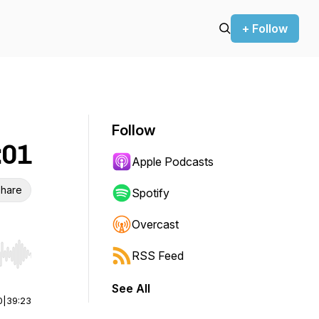
+ Follow
Follow
01: "فقدت هويتي الإلكترونية"
Apple Podcasts
hare
Spotify
Overcast
RSS Feed
r end. Hold shift to jump forward or backward.
See All
0
|
39:23