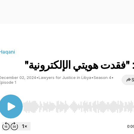
Haqani
December 02, 2024
•
Lawyers for Justice in Libya
•
Season 4
•
S
Episode 1
Use Left/Right to seek, Home/End to jump to start o
0:0