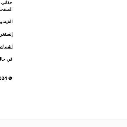
حقاني م
الصفحا
الفيسب
إنستغر
اشترك م
في حالة
© 2024 Haqani