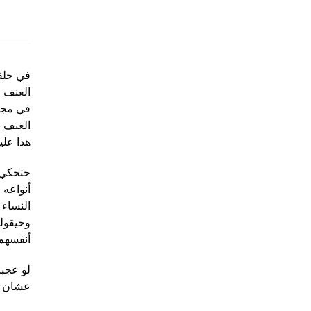
في حلقت
العنف ا
في مجال
العنف ب
هذا علي
حتحكي ا
أنواعه 
النساء 
وحيقولو
أنفسهم.
لو عجبا
عشان تس