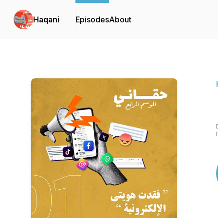
Haqani
Episodes
About